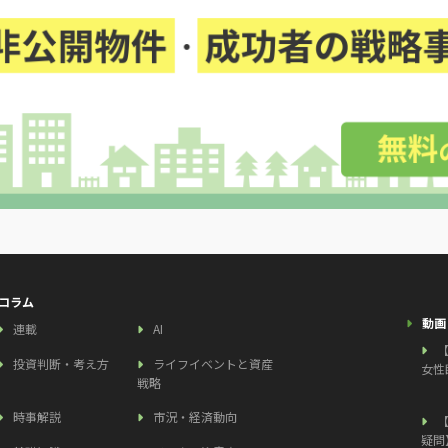
コラム
動画
連載
AI
投資判断・考え方
ライフイベントと資産
女性
戦略
時事解説
市況・経済動向
疑問