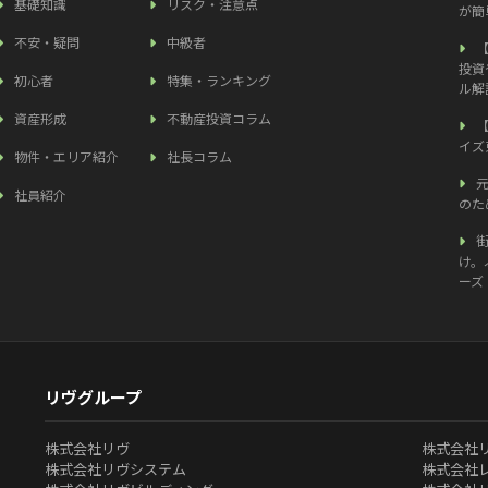
基礎知識
リスク・注意点
が簡
不安・疑問
中級者
投資
初心者
特集・ランキング
ル解
資産形成
不動産投資コラム
イズ
物件・エリア紹介
社長コラム
社員紹介
のた
け。
ーズ
リヴグループ
株式会社リヴ
株式会社
株式会社リヴシステム
株式会社