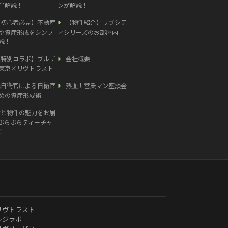
単解説！
ンが解説！
【初心者必見】不動産
【物件紹介】リヴシテ
や資産形成をシンプ
ィシリーズのお部屋内
説！
【特別コラボ】ブルザ
会社概要
東京×リヴトラスト
元自衛官による自衛官
熱血！営業マン座談会
めの資産形成術
街と物件の魅力をお届
ぶらぶらティーチャ
！
リヴトラスト
レジラボ