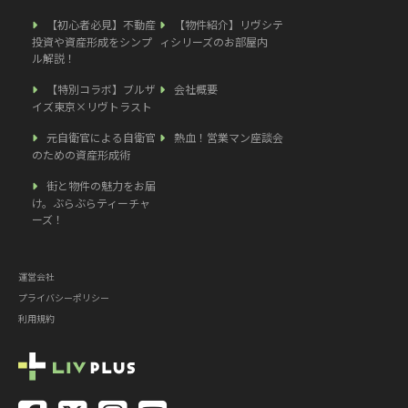
【初心者必見】不動産
【物件紹介】リヴシテ
投資や資産形成をシンプ
ィシリーズのお部屋内
ル解説！
【特別コラボ】ブルザ
会社概要
イズ東京×リヴトラスト
元自衛官による自衛官
熱血！営業マン座談会
のための資産形成術
街と物件の魅力をお届
け。ぶらぶらティーチャ
ーズ！
運営会社
プライバシーポリシー
利用規約