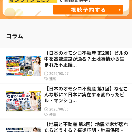
コラム
【日本のオモシロ不動産 第2回】ビルの
中を高速道路が通る？土地事情から生
まれた不思議...
2026/08/07
連載
【日本のオモシロ不動産 第1回】なぜこ
んな形に？日本に実在する変わったビ
ル・マンショ...
2026/08/06
連載
【地震と不動産 第3回】地震で家が壊れ
たらどうする？罹災証明・地震保険・