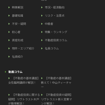
時事解説
市況・経済動向
基礎知識
リスク・注意点
不安・疑問
中級者
初心者
特集・ランキング
資産形成
不動産投資コラム
物件・エリア紹介
社長コラム
社員紹介
動画コラム
【不動産の基本講座】
【不動産の基本講座】
女性臨時講師が解説！
教えて！中山ティーチャ
ー
【不動産投資に関する
【不動産投資の疑問】
疑問】リヴトラスト木戸
リヴトラスト新人営業マ
が簡単解説！
ンが解説！