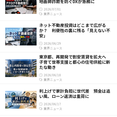
地面師詐欺を防ぐDXが急務に
2026/07/01
業界ニュース
ネット不動産投資はどこまで広がる
か？ 利便性の裏に残る「見えない不
安」
2026/06/29
業界ニュース
東京都、再開発で割安賃貸を拡大へ
子育て世帯支援と都心の住宅供給に新
たな動き
2026/06/18
業界ニュース
利上げで家計負担に世代差 預金は追
い風、ローン返済は重荷に
2026/06/17
業界ニュース