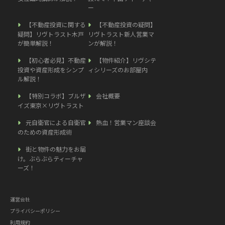
ー
【不動産投資に関する
【不動産投資の疑問】
疑問】リヴトラスト木戸
リヴトラスト新人営業マ
が簡単解説！
ンが解説！
【初心者必見】不動産
【物件紹介】リヴシテ
投資や資産形成をシンプ
ィシリーズのお部屋内
ル解説！
【特別コラボ】ブルザ
会社概要
イズ東京×リヴトラスト
元自衛官による自衛官
熱血！営業マン座談会
のための資産形成術
街と物件の魅力をお届
け。ぶらぶらティーチャ
ーズ！
運営会社
プライバシーポリシー
利用規約