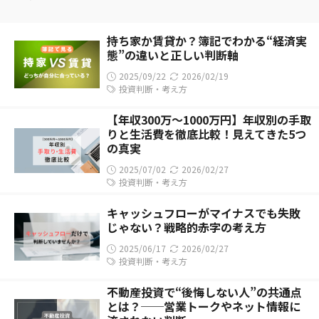
持ち家か賃貸か？簿記でわかる“経済実
態”の違いと正しい判断軸
2025/09/22
2026/02/19
投資判断・考え方
【年収300万〜1000万円】年収別の手取
りと生活費を徹底比較！見えてきた5つ
の真実
2025/07/02
2026/02/27
投資判断・考え方
キャッシュフローがマイナスでも失敗
じゃない？戦略的赤字の考え方
2025/06/17
2026/02/27
投資判断・考え方
不動産投資で“後悔しない人”の共通点
とは？──営業トークやネット情報に