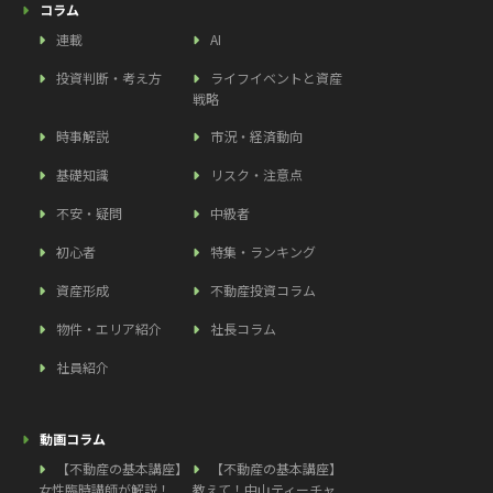
コラム
連載
AI
投資判断・考え方
ライフイベントと資産
戦略
時事解説
市況・経済動向
基礎知識
リスク・注意点
不安・疑問
中級者
初心者
特集・ランキング
資産形成
不動産投資コラム
物件・エリア紹介
社長コラム
社員紹介
動画コラム
【不動産の基本講座】
【不動産の基本講座】
女性臨時講師が解説！
教えて！中山ティーチャ