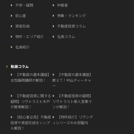
不安・疑問
中級者
初心者
特集・ランキング
資産形成
不動産投資コラム
物件・エリア紹介
社長コラム
社員紹介
動画コラム
【不動産の基本講座】
【不動産の基本講座】
女性臨時講師が解説！
教えて！中山ティーチャ
ー
【不動産投資に関する
【不動産投資の疑問】
疑問】リヴトラスト木戸
リヴトラスト新人営業マ
が簡単解説！
ンが解説！
【初心者必見】不動産
【物件紹介】リヴシテ
投資や資産形成をシンプ
ィシリーズのお部屋内
ル解説！