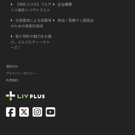
【特別コラボ】ブルザ
会社概要
イズ東京×リヴトラスト
元自衛官による自衛官
熱血！営業マン座談会
のための資産形成術
街と物件の魅力をお届
け。ぶらぶらティーチャ
ーズ！
運営会社
プライバシーポリシー
利用規約