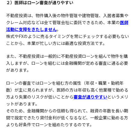
２）医師はローン審査が通りやすい
不動産投資は、物件購入後の物件管理や建物管理、入居者募集や
クレーム対応などは全て管理会社に委託できるため、本業の
医師
活動に支障をきたしません
。
株式やFXのように売るタイミングを常にチェックする必要もない
ことから、本業が忙しい方には最適な投資方法です。
また、不動産投資は一般的に不動産投資ローンを組んで物件を購
入しますが、ローンを組むには金融機関が定める審査に通る必要
があります。
ローンの審査ではローンを組む方の属性（年収・職業・勤続年
数）が主に見られますが、医師の方は年収も高く他業種で勤める
方より失業のリスクが低いことから
審査が通りやすい
というメリ
ットがあります。
そのため、金融機関からの信頼も得られて、融資の年数を長い期
間で設定できたり貸付金利が低くなるなど、一般企業に勤める方
よりも好条件でローンを組めたりするのです。