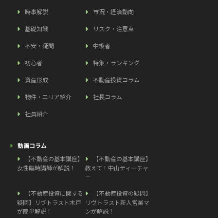
時事解説
市況・経済動向
基礎知識
リスク・注意点
不安・疑問
中級者
初心者
特集・ランキング
資産形成
不動産投資コラム
物件・エリア紹介
社長コラム
社員紹介
動画コラム
【不動産の基本講座】
【不動産の基本講座】
女性臨時講師が解説！
教えて！中山ティーチャ
ー
【不動産投資に関する
【不動産投資の疑問】
疑問】リヴトラスト木戸
リヴトラスト新人営業マ
が簡単解説！
ンが解説！