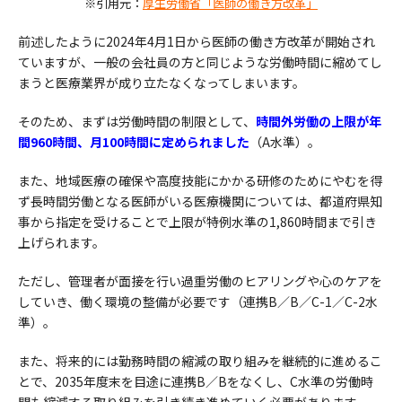
※引用元：
厚生労働省「医師の働き方改革」
前述したように2024年4月1日から医師の働き方改革が開始され
ていますが、一般の会社員の方と同じような労働時間に縮めてし
まうと医療業界が成り立たなくなってしまいます。
そのため、まずは労働時間の制限として、
時間外労働の上限が年
間960時間、月100時間に定められました
（A水準）。
また、地域医療の確保や高度技能にかかる研修のためにやむを得
ず長時間労働となる医師がいる医療機関については、都道府県知
事から指定を受けることで上限が特例水準の1,860時間まで引き
上げられます。
ただし、管理者が面接を行い過重労働のヒアリングや心のケアを
していき、働く環境の整備が必要です（連携B／B／C-1／C-2水
準）。
また、将来的には勤務時間の縮減の取り組みを継続的に進めるこ
とで、2035年度末を目途に連携B／Bをなくし、C水準の労働時
間も縮減する取り組みを引き続き進めていく必要があります。