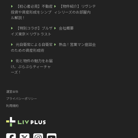
【初心者必見】不動産
【物件紹介】リヴシテ
投資や資産形成をシンプ
ィシリーズのお部屋内
ル解説！
【特別コラボ】ブルザ
会社概要
イズ東京×リヴトラスト
元自衛官による自衛官
熱血！営業マン座談会
のための資産形成術
街と物件の魅力をお届
け。ぶらぶらティーチャ
ーズ！
運営会社
プライバシーポリシー
利用規約