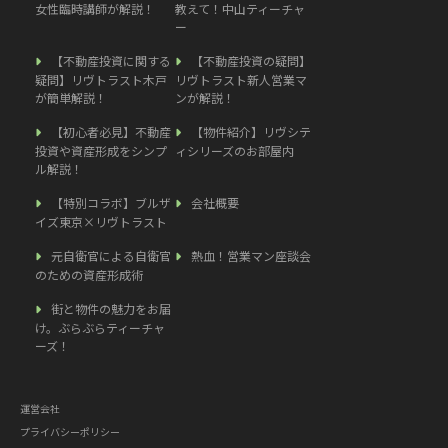
女性臨時講師が解説！
教えて！中山ティーチャ
ー
【不動産投資に関する
【不動産投資の疑問】
疑問】リヴトラスト木戸
リヴトラスト新人営業マ
が簡単解説！
ンが解説！
【初心者必見】不動産
【物件紹介】リヴシテ
投資や資産形成をシンプ
ィシリーズのお部屋内
ル解説！
【特別コラボ】ブルザ
会社概要
イズ東京×リヴトラスト
元自衛官による自衛官
熱血！営業マン座談会
のための資産形成術
街と物件の魅力をお届
け。ぶらぶらティーチャ
ーズ！
運営会社
プライバシーポリシー