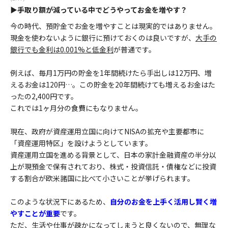
▶手取り額が減っている中でどうやってお金を増やす？
今の時代、預貯金でお金を増やすことは現実的ではありません。
現金を使わないように銀行に預けておくのは良いですが、
大手の
銀行でも金利は0.001%と低金利
が普通です。
例えば、毎月1万円の貯金を1年間続けたら手出しは12万円、増
えるお金は120円…。この貯金を20年間続けても増えるお金はた
ったの2,400円です。
これでは1ヶ月分の食費にもなりません。
現在、政府が資産運用立国に向けてNISAの拡充や主要都市に
「資産運用特区」を設けようとしています。
資産運用立国を進める背景として、日本の家計金融資産の半分以
上が現預金で保有されており、株式・投資信託・債権などに投資
する割合が欧米諸国に比べて小さいことが挙げられます。
このような状況下にあるため、
自分のお金を上手く活用し賢く増
やすことが重要
です。
ただ、生活や仕事が疎かになってしまうと良くないので、無理な