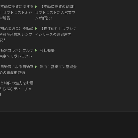
【不動産投資に関する
【不動産投資の疑問】
】リヴトラスト木戸
リヴトラスト新人営業マ
単解説！
ンが解説！
【初心者必見】不動産
【物件紹介】リヴシテ
や資産形成をシンプ
ィシリーズのお部屋内
説！
【特別コラボ】ブルザ
会社概要
東京×リヴトラスト
元自衛官による自衛官
熱血！営業マン座談会
めの資産形成術
街と物件の魅力をお届
ぶらぶらティーチャ
！