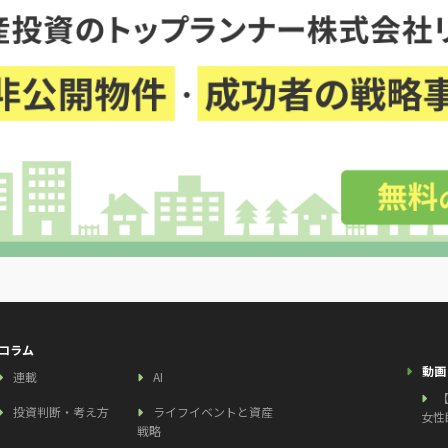
コラム
動画
連載
AI
投資判断・考え方
ライフイベントと資産
女性
戦略