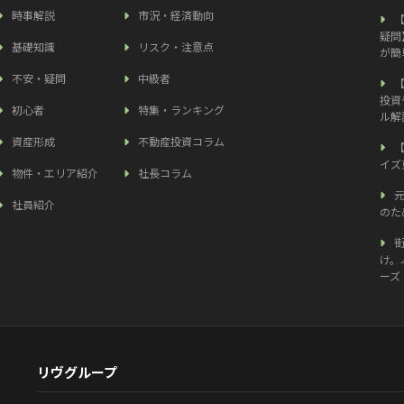
時事解説
市況・経済動向
疑問
基礎知識
リスク・注意点
が簡
不安・疑問
中級者
投資
初心者
特集・ランキング
ル解
資産形成
不動産投資コラム
イズ
物件・エリア紹介
社長コラム
社員紹介
のた
け。
ーズ
リヴグループ