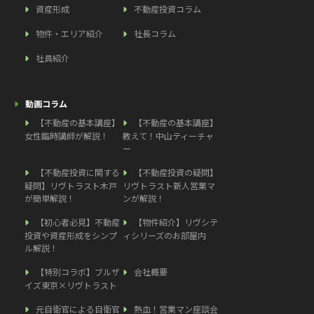
資産形成
不動産投資コラム
物件・エリア紹介
社長コラム
社員紹介
動画コラム
【不動産の基本講座】
【不動産の基本講座】
女性臨時講師が解説！
教えて！中山ティーチャ
ー
【不動産投資に関する
【不動産投資の疑問】
疑問】リヴトラスト木戸
リヴトラスト新人営業マ
が簡単解説！
ンが解説！
【初心者必見】不動産
【物件紹介】リヴシテ
投資や資産形成をシンプ
ィシリーズのお部屋内
ル解説！
【特別コラボ】ブルザ
会社概要
イズ東京×リヴトラスト
元自衛官による自衛官
熱血！営業マン座談会