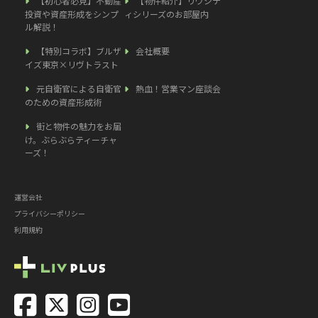
【初心者必見】不動産
【物件紹介】リヴシテ
投資や資産形成をシンプ
ィシリーズのお部屋内
ル解説！
【特別コラボ】ブルザ
会社概要
イズ東京×リヴトラスト
元自衛官による自衛官
熱血！営業マン座談会
のための資産形成術
街と物件の魅力をお届
け。ぶらぶらティーチャ
ーズ！
運営会社
プライバシーポリシー
利用規約