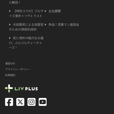
ル解説！
【特別コラボ】ブルザ
会社概要
イズ東京×リヴトラスト
元自衛官による自衛官
熱血！営業マン座談会
のための資産形成術
街と物件の魅力をお届
け。ぶらぶらティーチャ
ーズ！
運営会社
プライバシーポリシー
利用規約