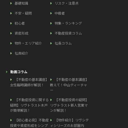
基礎知識
リスク・注意点
不安・疑問
中級者
初心者
特集・ランキング
資産形成
不動産投資コラム
物件・エリア紹介
社長コラム
社員紹介
動画コラム
【不動産の基本講座】
【不動産の基本講座】
女性臨時講師が解説！
教えて！中山ティーチャ
ー
【不動産投資に関する
【不動産投資の疑問】
疑問】リヴトラスト木戸
リヴトラスト新人営業マ
が簡単解説！
ンが解説！
【初心者必見】不動産
【物件紹介】リヴシテ
投資や資産形成をシンプ
ィシリーズのお部屋内