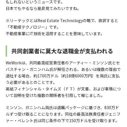
もしれないというニュースです。
日本でもやるなら是非見てみたいですね。
※リーテックとはReal Estate Technologyの略で、直訳すると
「不動産テクノロジー」です。
不動産事業にIT技術を活用することを意味しています。
共同創業者に莫大な退職金が支払われる
WeWorkは、共同最高経営責任者のアーティー・ミンソン氏とセ
バスチャン・ガニンハム氏が解任される、あるいは複数の理由で
退社する場合、約1700万ドル（約18億6000万円）を両氏に支払
う必要があるとのことです。
英紙フィナンシャル・タイムズ（ＦＴ）が文書、および事情につ
いて説明を受けた複数の関係者を引用して報じました。
ミンソン、ガニンハム両氏は退職パッケージに基づき、830万ド
ルずつ受け取ることになります。同社の最高法務責任者ジェニフ
ァー・ベレント氏は同じ条件の下で150万ドルを受け取ります。