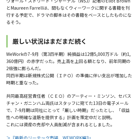
ウォール・ストリート・ジャーナル（WSJ）記者のEliot Brown
とMaureen Farrellは、間もなくウィーワークに関する書籍を刊
行する予定で、ドラマの脚本はその書籍をベースとしたものにな
るそう。
厳しい状況はまだまだ続く
WeWorkの7-9月（第3四半期）純損益は12億5,000万ドル（約1,
360億円）の赤字だった。売上高を上回る額となり、前年同期の
2倍強に膨らんだ。
同四半期は新規株式公開（ＩＰＯ）の準備に伴い支出が増加した
時期と重なった。
共同最高経営責任者（ＣＥＯ）のアーティー・ミンソン、セバス
チャン・ガニンハム両氏はスタッフに宛てた13日の電子メール
で、7-9月期は同社にとって「厳しい時期」だったとし、「収益
性への明確な道筋を提供する」計画を策定中だと説明。
これには資産の売却や人員削減が含まれるとしました。
＞『最新のリーテック市場 WEWORK編3』