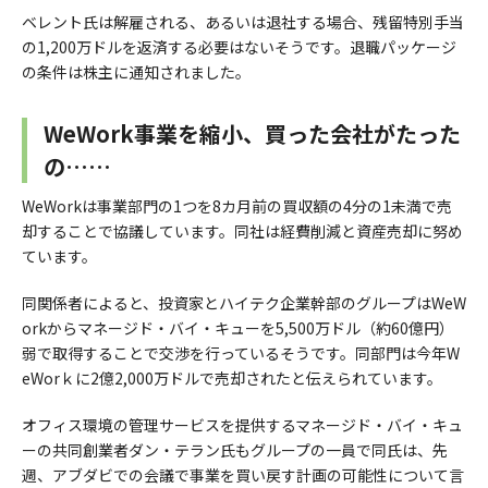
ベレント氏は解雇される、あるいは退社する場合、残留特別手当
の1,200万ドルを返済する必要はないそうです。退職パッケージ
の条件は株主に通知されました。
WeWork事業を縮小、買った会社がたった
の……
WeWorkは事業部門の1つを8カ月前の買収額の4分の1未満で売
却することで協議しています。同社は経費削減と資産売却に努め
ています。
同関係者によると、投資家とハイテク企業幹部のグループはWeW
orkからマネージド・バイ・キューを5,500万ドル（約60億円）
弱で取得することで交渉を行っているそうです。同部門は今年W
eWorｋに2億2,000万ドルで売却されたと伝えられています。
オフィス環境の管理サービスを提供するマネージド・バイ・キュ
ーの共同創業者ダン・テラン氏もグループの一員で同氏は、先
週、アブダビでの会議で事業を買い戻す計画の可能性について言