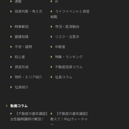
連載
AI
投資判断・考え方
ライフイベントと資産
戦略
時事解説
市況・経済動向
基礎知識
リスク・注意点
不安・疑問
中級者
初心者
特集・ランキング
資産形成
不動産投資コラム
物件・エリア紹介
社長コラム
社員紹介
動画コラム
【不動産の基本講座】
【不動産の基本講座】
女性臨時講師が解説！
教えて！中山ティーチャ
ー