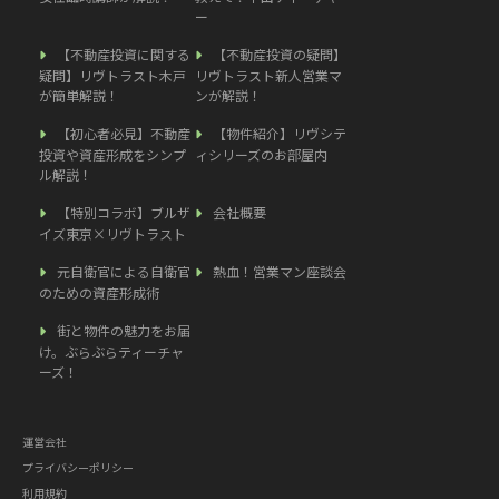
ー
【不動産投資に関する
【不動産投資の疑問】
疑問】リヴトラスト木戸
リヴトラスト新人営業マ
が簡単解説！
ンが解説！
【初心者必見】不動産
【物件紹介】リヴシテ
投資や資産形成をシンプ
ィシリーズのお部屋内
ル解説！
【特別コラボ】ブルザ
会社概要
イズ東京×リヴトラスト
元自衛官による自衛官
熱血！営業マン座談会
のための資産形成術
街と物件の魅力をお届
け。ぶらぶらティーチャ
ーズ！
運営会社
プライバシーポリシー
利用規約