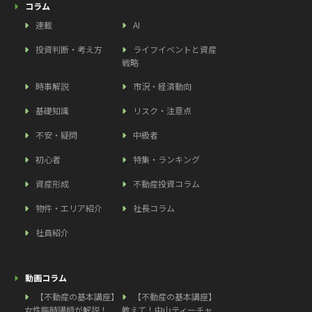
コラム
連載
AI
投資判断・考え方
ライフイベントと資産
戦略
時事解説
市況・経済動向
基礎知識
リスク・注意点
不安・疑問
中級者
初心者
特集・ランキング
資産形成
不動産投資コラム
物件・エリア紹介
社長コラム
社員紹介
動画コラム
【不動産の基本講座】
【不動産の基本講座】
女性臨時講師が解説！
教えて！中山ティーチャ