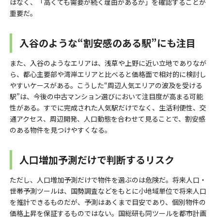
はなく、「高くても需要が続く理由があるか」を確認することが
重要だ。
入谷のような“割安感のある駅”にも注目
また、入谷のようなエリアは、浅草や上野に近い立地でありなが
ら、都心主要部や湾岸エリアと比べると価格面で相対的に検討し
やすいケースがある。こうした“周辺人気エリアの波及を受ける
駅”は、今後の中古マンション選びにおいて注目度が高まる可能
性がある。すでに完成された人気駅だけでなく、生活利便性、交
通アクセス、周辺開発、人口動態を合わせて見ることで、割安感
のある物件を見つけやすくなる。
人口増加予測だけで判断するリスク
ただし、人口増加予測だけで物件を選ぶのは危険だ。将来人口・
世帯予測ツールは、国勢調査などをもとに小地域単位で将来人口
を推計できるものだが、予測はあくまで目安であり、個別物件の
価格上昇を保証するものではない。国総研も同ツールを都市計画