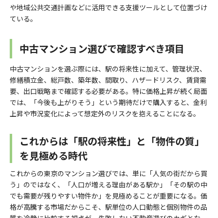
や地域公共交通計画などに活用できる支援ツールとして位置づけ
ている。
中古マンション選びで確認すべき項目
中古マンションを選ぶ際には、駅の将来性に加えて、管理状況、
修繕積立金、総戸数、築年数、間取り、ハザードリスク、賃貸需
要、出口戦略まで確認する必要がある。特に価格上昇が続く局面
では、「今後も上がりそう」という期待だけで購入すると、金利
上昇や市況変化によって想定外のリスクを抱えることになる。
これからは「駅の将来性」と「物件の質」
を見極める時代
これからの東京のマンション選びでは、単に「人気の街だから買
う」のではなく、「人口が増える理由がある駅か」「その駅の中
でも需要が残りやすい物件か」を見極めることが重要になる。価
格が高騰する市場だからこそ、駅単位の人口動態と個別物件の品
質を冷静に比較する視点が、失敗しない不動産選びのカギとな