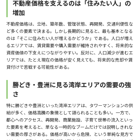
不動産価格を支えるのは「住みたい人」の
増加
不動産価格は、立地、築年数、管理状態、再開発、交通利便性な
ど多くの要素で決まる。しかし長期的に見ると、最も基本となる
のは「そこに住みたい人が増えるかどうか」である。人口が増え
るエリアでは、賃貸需要や購入需要が維持されやすく、将来的な
資産価値の下支えにつながりやすい。反対に、人口減少が進むエ
リアでは、たとえ現在の価格が安く見えても、将来的な売却や賃
貸付けで苦戦する可能性がある。
勝どき・豊洲に見る湾岸エリアの需要の強
さ
特に勝どきや豊洲といった湾岸エリアは、タワーマンションの供
給が多く、価格高騰の象徴として語られることも多い。一方で、
都心へのアクセス、再開発、商業施設、子育て世帯の流入といっ
た要素を考えると、単なる一時的なブームだけでは説明しきれな
い需要の厚さがある。価格が高いから危険、という単純な見方で