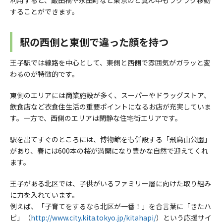
利用すると、飯田橋や永田町など東京のど真ん中もラクラク移動
することができます。
駅の西側と東側で違った顔を持つ
王子駅では線路を中心として、東側と西側で雰囲気がガラッと変
わるのが特徴的です。
東側のエリアには商業施設が多く、スーパーやドラッグストア、
飲食店など衣食住生活の重要ポイントになるお店が充実していま
す。一方で、西側のエリアは閑静な住宅街エリアです。
駅を出てすぐのところには、博物館をも併設する「飛鳥山公園」
があり、春には600本の桜が満開になり豊かな自然で迎えてくれ
ます。
王子がある北区では、子供がいるファミリー層に向けた取り組み
に力を入れています。
例えば、「子育てをするなら北区が一番！」を合言葉に「きたハ
ピ」（
http://www.city.kita.tokyo.jp/kitahapi/
）という応援サイ