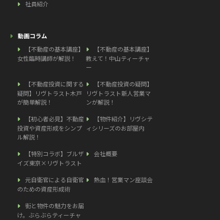
社員紹介
動画コラム
【不動産の基本講座】
【不動産の基本講座】
女性臨時講師が解説！
教えて！中山ティーチャ
ー
【不動産投資に関する
【不動産投資の疑問】
疑問】リヴトラスト木戸
リヴトラスト新人営業マ
が簡単解説！
ンが解説！
【初心者必見】不動産
【物件紹介】リヴシテ
投資や資産形成をシンプ
ィシリーズのお部屋内
ル解説！
【特別コラボ】ブルザ
会社概要
イズ東京×リヴトラスト
元自衛官による自衛官
熱血！営業マン座談会
のための資産形成術
街と物件の魅力をお届
け。ぶらぶらティーチャ