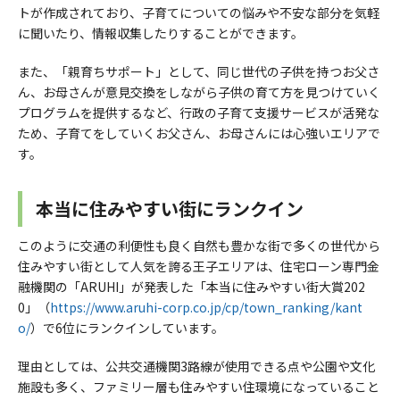
トが作成されており、子育てについての悩みや不安な部分を気軽
に聞いたり、情報収集したりすることができます。
また、「親育ちサポート」として、同じ世代の子供を持つお父さ
ん、お母さんが意見交換をしながら子供の育て方を見つけていく
プログラムを提供するなど、行政の子育て支援サービスが活発な
ため、子育てをしていくお父さん、お母さんには心強いエリアで
す。
本当に住みやすい街にランクイン
このように交通の利便性も良く自然も豊かな街で多くの世代から
住みやすい街として人気を誇る王子エリアは、住宅ローン専門金
融機関の「ARUHI」が発表した「本当に住みやすい街大賞202
0」（
https://www.aruhi-corp.co.jp/cp/town_ranking/kant
o/
）で6位にランクインしています。
理由としては、公共交通機関3路線が使用できる点や公園や文化
施設も多く、ファミリー層も住みやすい住環境になっていること