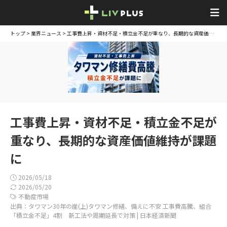
トップ
>
業界ニュース
> 工事費上昇・資材不足・積立金不足が重なり、長期的な資産価値維持が課題に
工事費上昇・資材不足・積立金不足が
重なり、長期的な資産価値維持が課題
に
2026/05/18
2026/05/20
不動産市場
出典：タワマン30年の崖(上)タワマン修繕、備えに不安 工事費高騰、組合
「積立金不足」4割 新工法や周期延長で対策 | 日本経済新聞