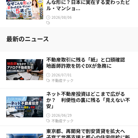
んな形に？日本に実在する変わったビ
ル・マンショ...
2026/08/06
最新のニュース
不動産取引に残る「紙」と口頭確認
地面師詐欺を防ぐDXが急務に
2026/07/01
不動産テック
ネット不動産投資はどこまで広がる
か？ 利便性の裏に残る「見えない不
安」
2026/06/29
不動産テック
東京都、再開発で割安賃貸を拡大へ
子育て世帯支援と都心の住宅供給に新