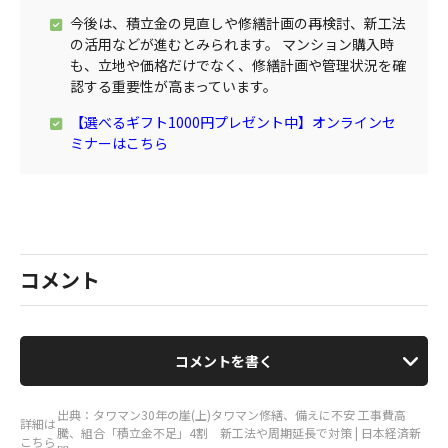
今後は、積立金の見直しや修繕計画の再検討、新工法
の活用などが進むとみられます。 マンション購入時
も、立地や価格だけでなく、修繕計画や管理状況を確
認する重要性が高まっています。
【選べるギフト1000円プレゼント中】オンラインセ
ミナーはこちら
コメント
コメントを書く
出典：タワマン30年の崖(上)タワマン修繕、備えに不安 工事費高
詳細は
騰、組合「積立金不足」4割 新工法や周期延長で対策 | 日本経済新
こちら