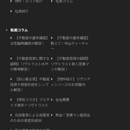
物件・エリア紹介
社長コラム
社員紹介
動画コラム
【不動産の基本講座】
【不動産の基本講座】
女性臨時講師が解説！
教えて！中山ティーチャ
ー
【不動産投資に関する
【不動産投資の疑問】
疑問】リヴトラスト木戸
リヴトラスト新人営業マ
が簡単解説！
ンが解説！
【初心者必見】不動産
【物件紹介】リヴシテ
投資や資産形成をシンプ
ィシリーズのお部屋内
ル解説！
【特別コラボ】ブルザ
会社概要
イズ東京×リヴトラスト
元自衛官による自衛官
熱血！営業マン座談会
のための資産形成術