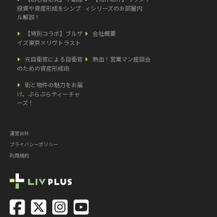
投資や資産形成をシンプ
ィシリーズのお部屋内
ル解説！
【特別コラボ】ブルザ
会社概要
イズ東京×リヴトラスト
元自衛官による自衛官
熱血！営業マン座談会
のための資産形成術
街と物件の魅力をお届
け。ぶらぶらティーチャ
ーズ！
運営会社
プライバシーポリシー
利用規約