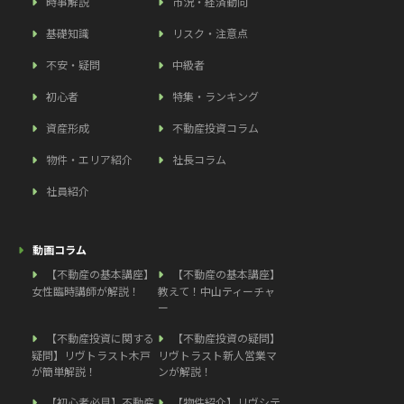
時事解説
市況・経済動向
基礎知識
リスク・注意点
不安・疑問
中級者
初心者
特集・ランキング
資産形成
不動産投資コラム
物件・エリア紹介
社長コラム
社員紹介
動画コラム
【不動産の基本講座】
【不動産の基本講座】
女性臨時講師が解説！
教えて！中山ティーチャ
ー
【不動産投資に関する
【不動産投資の疑問】
疑問】リヴトラスト木戸
リヴトラスト新人営業マ
が簡単解説！
ンが解説！
【初心者必見】不動産
【物件紹介】リヴシテ