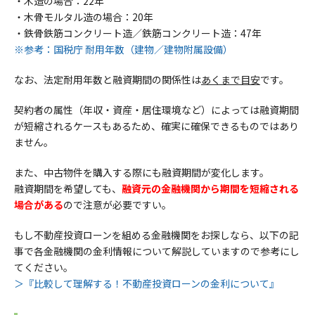
・木造の場合：22年
・木骨モルタル造の場合：20年
・
鉄骨鉄筋コンクリート造／鉄筋コンクリート造：47年
※参考：国税庁 耐用年数（建物／建物附属設備）
なお、法定耐用年数と融資期間の関係性は
あくまで目安
です。
契約者の属性（年収・資産・居住環境など）によっては融資期間
が短縮されるケースもあるため、確実に確保できるものではあり
ません。
また、中古物件を購入する際にも融資期間が変化します。
融資期間を希望しても、
融資元の金融機関から期間を短縮される
場合がある
ので注意が必要ですい。
もし不動産投資ローンを組める金融機関をお探しなら、以下の記
事で各金融機関の金利情報について解説していますので参考にし
てください。
＞『比較して理解する！不動産投資ローンの金利について』