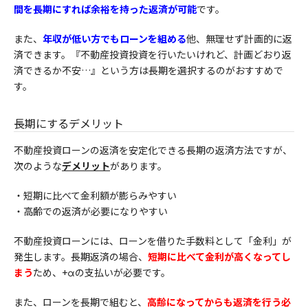
間を長期にすれば余裕を持った返済が可能
です。
また、
年収が低い方でもローンを組める
他、無理せず計画的に返
済できます。『不動産投資投資を行いたいけれど、計画どおり返
済できるか不安…』という方は長期を選択するのがおすすめで
す。
長期にするデメリット
不動産投資ローンの返済を安定化できる長期の返済方法ですが、
次のような
デメリット
があります。
・短期に比べて金利額が膨らみやすい
・
高齢での返済が必要になりやすい
不動産投資ローンには、ローンを借りた手数料として「金利」が
発生します。長期返済の場合、
短期に比べて金利が
高くなってし
まう
ため、+αの支払いが必要です。
また、ローンを長期で組むと、
高齢になってからも返済を行う必