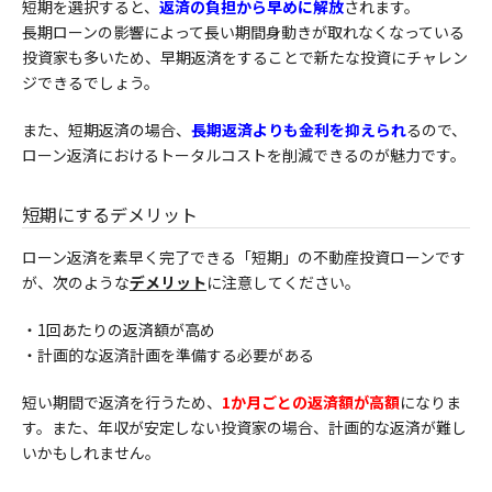
短期を選択すると、
返済の負担から早めに解放
されます。
長期ローンの影響によって長い期間
身動きが取れなくなっている
投資家も多いため、早期返済をすることで新たな投資にチャレン
ジできるでしょう。
また、短期返済の場合、
長期返済よりも金利を抑えられ
るので、
ローン返済におけるトータルコストを削減できるのが魅力です。
短期にするデメリット
ローン返済を素早く完了できる「短期」の不動産投資ローンです
が、次のような
デメリット
に注意してください。
・1回あたりの返済額が高め
・
計画的な返済計画を準備する必要がある
短い期間で返済を行うため、
1か月ごとの返済額が高額
になりま
す。また、年収が安定しない投資家の場合、計画的な返済が難し
いかもしれません。