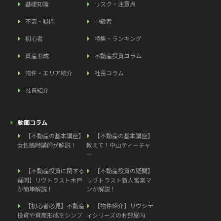
基礎知識
リスク・注意点
不安・疑問
中級者
初心者
特集・ランキング
資産形成
不動産投資コラム
物件・エリア紹介
社長コラム
社員紹介
動画コラム
【不動産の基本講座】
【不動産の基本講座】
女性臨時講師が解説！
教えて！中山ティーチャ
ー
【不動産投資に関する
【不動産投資の疑問】
疑問】リヴトラスト木戸
リヴトラスト新人営業マ
が簡単解説！
ンが解説！
【初心者必見】不動産
【物件紹介】リヴシテ
投資や資産形成をシンプ
ィシリーズのお部屋内