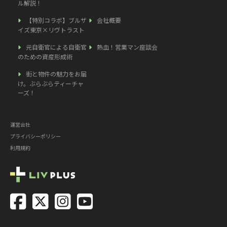
ル解説！
【特別コラボ】ブルザ
会社概要
イズ東京×リヴトラスト
元自衛官による自衛官
熱血！営業マン座談会
のための資産形成術
街と物件の魅力をお届
け。ぶらぶらティーチャ
ーズ！
運営会社
プライバシーポリシー
利用規約