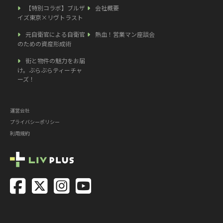
【特別コラボ】ブルザ
会社概要
イズ東京×リヴトラスト
元自衛官による自衛官
熱血！営業マン座談会
のための資産形成術
街と物件の魅力をお届
け。ぶらぶらティーチャ
ーズ！
運営会社
プライバシーポリシー
利用規約