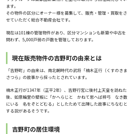
ます。
その物件の区分にオーナー様を募集して、販売・管理・買取をさ
せていただく総合不動産会社です。
現在は101棟の管理物件があり、区分マンションも新築や中古を
問わず、5,000戸弱の戸数を管理しております。
現在販売物件の吉野町の由来とは
「吉野町」の由来は、南北朝時代の武将「楠木正行（くすのきま
さつら」の故事から採ったとされています。
楠木正行が1347年（正平2年）、吉野行宮に後村上天皇を訪ねた
後、如意輪堂の壁板に「かへらじと かねて思へば梓弓 なき数
にいる 名をぞとどむる」としたためて出陣した故事にちなむと
する説があるそうです。
吉野町の居住環境