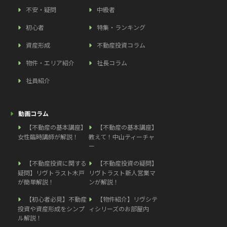
不安・疑問
中級者
初心者
特集・ランキング
資産形成
不動産投資コラム
物件・エリア紹介
社長コラム
社員紹介
動画コラム
【不動産の基本講座】
【不動産の基本講座】
女性臨時講師が解説！
教えて！中山ティーチャ
ー
【不動産投資に関する
【不動産投資の疑問】
疑問】リヴトラスト木戸
リヴトラスト新人営業マ
が簡単解説！
ンが解説！
【初心者必見】不動産
【物件紹介】リヴシテ
投資や資産形成をシンプ
ィシリーズのお部屋内
ル解説！