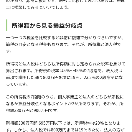
のがあり、非常に複雑です。厳密に比較してみたい場合は、税理
士に相談してみるといいでしょう。
所得額から見る損益分岐点
一つ一つの税金を比較すると非常に複雑で分かりづらいですが、
節税の目安となる税金もあります。それが、所得税と法人税で
す。
所得税と法人税はどちらも所得額に対し定められた税率を掛けて
算出されます。所得税の税率は5％～45％の7段階制、法人税は
前項で説明した通り800万円を境に19％、23.2％の2段階制にな
っています。
この所得税の7段階のうち、個人事業主と法人のどちらが節税に
なるか損益分岐点となるポイントが2か所あります。それが、所
得額330万円と900万円です。
所得額330万円超 695万円以下では、所得税率は20％となりま
す。しかし、法人税では800万円までは19％のため、法人の方が