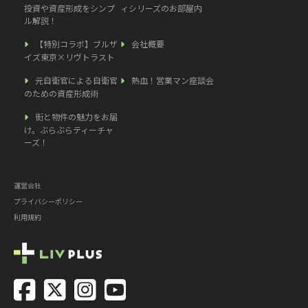
投資や資産形成をシンプ
ィシリーズのお部屋内
ル解説！
【特別コラボ】ブルザ
会社概要
イズ東京×リヴトラスト
元自衛官による自衛官
熱血！営業マン座談会
のための資産形成術
街と物件の魅力をお届
け。ぶらぶらティーチャ
ーズ！
運営会社
プライバシーポリシー
利用規約