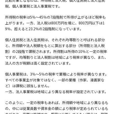
比較対象となるのは、所得税と法人税、個人住民税と法人住民
税、個人事業税と法人事業税です。
所得税の税率は5％～45％の7段階制で所得が上がるほど税率も
上がります。一方、法人税は800万円を境に、800万円以下は1
9％、超えると23.2％の2段階制になっています。
個人住民税と法人住民税は、それぞれ均等割りと呼ばれる部分
と、所得額や法人税額をもとに算出する部分（所得割と法人税
割）の2段階で課税されます。所得割は所得の10％と一定の税率
ですが、均等割りと法人税割は地域により税率が異なり、また、
法人の方が税額は高く設定されています。
個人事業税は、3％～5％の税率で業種により税率が異なります。
すべての事業主が対象ではなく、一部の業種（作家、漫画家な
ど）は課税に該当しません。
一方、法人事業税は地域により異なる税率が設定されています。
このように、一定の税率もあれば、所得額や地域により異なるも
の、中には従業員数や資本金の額により税率が定められているも