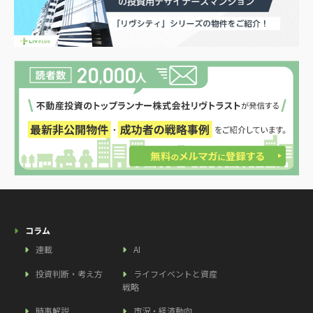
コラム
連載
AI
投資判断・考え方
ライフイベントと資産
戦略
時事解説
市況・経済動向