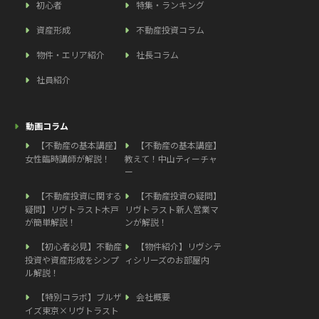
初心者
特集・ランキング
資産形成
不動産投資コラム
物件・エリア紹介
社長コラム
社員紹介
動画コラム
【不動産の基本講座】
【不動産の基本講座】
女性臨時講師が解説！
教えて！中山ティーチャ
ー
【不動産投資に関する
【不動産投資の疑問】
疑問】リヴトラスト木戸
リヴトラスト新人営業マ
が簡単解説！
ンが解説！
【初心者必見】不動産
【物件紹介】リヴシテ
投資や資産形成をシンプ
ィシリーズのお部屋内
ル解説！
【特別コラボ】ブルザ
会社概要
イズ東京×リヴトラスト