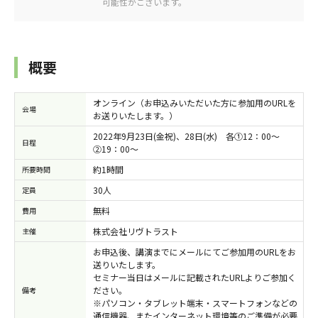
可能性がございます。
概要
オンライン（お申込みいただいた方に参加用のURLを
会場
お送りいたします。）
2022年9月23日(金祝)、28日(水) 各①12：00～
日程
②19：00～
約1時間
所要時間
30人
定員
無料
費用
株式会社リヴトラスト
主催
お申込後、講演までにメールにてご参加用のURLをお
送りいたします。
セミナー当日はメールに記載されたURLよりご参加く
ださい。
備考
※パソコン・タブレット端末・スマートフォンなどの
通信機器、またインターネット環境等のご準備が必要