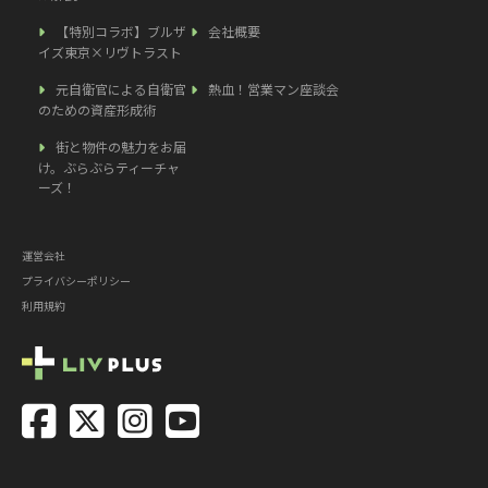
【特別コラボ】ブルザ
会社概要
イズ東京×リヴトラスト
元自衛官による自衛官
熱血！営業マン座談会
のための資産形成術
街と物件の魅力をお届
け。ぶらぶらティーチャ
ーズ！
運営会社
プライバシーポリシー
利用規約