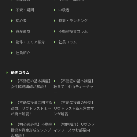
不安・疑問
中級者
初心者
特集・ランキング
資産形成
不動産投資コラム
物件・エリア紹介
社長コラム
社員紹介
動画コラム
【不動産の基本講座】
【不動産の基本講座】
女性臨時講師が解説！
教えて！中山ティーチャ
ー
【不動産投資に関する
【不動産投資の疑問】
疑問】リヴトラスト木戸
リヴトラスト新人営業マ
が簡単解説！
ンが解説！
【初心者必見】不動産
【物件紹介】リヴシテ
投資や資産形成をシンプ
ィシリーズのお部屋内
ル解説！