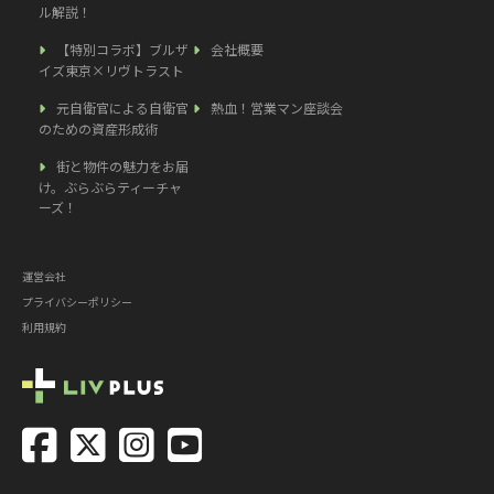
ル解説！
【特別コラボ】ブルザ
会社概要
イズ東京×リヴトラスト
元自衛官による自衛官
熱血！営業マン座談会
のための資産形成術
街と物件の魅力をお届
け。ぶらぶらティーチャ
ーズ！
運営会社
プライバシーポリシー
利用規約