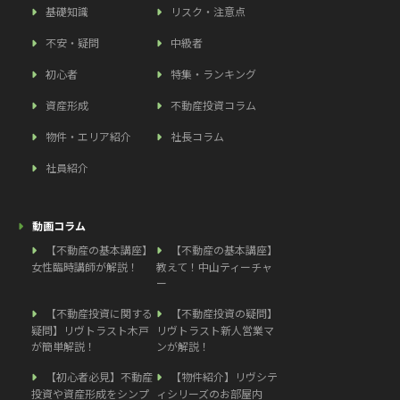
基礎知識
リスク・注意点
不安・疑問
中級者
初心者
特集・ランキング
資産形成
不動産投資コラム
物件・エリア紹介
社長コラム
社員紹介
動画コラム
【不動産の基本講座】
【不動産の基本講座】
女性臨時講師が解説！
教えて！中山ティーチャ
ー
【不動産投資に関する
【不動産投資の疑問】
疑問】リヴトラスト木戸
リヴトラスト新人営業マ
が簡単解説！
ンが解説！
【初心者必見】不動産
【物件紹介】リヴシテ
投資や資産形成をシンプ
ィシリーズのお部屋内