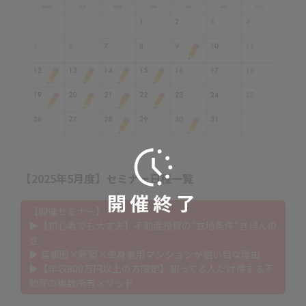
【2025年5月度】セミナー日程一覧
開催終了
【開催セミナー】
▶【初心者でも大丈夫】不動産投資の”立地条件”きほんの
き
▶ 首都圏×新築×単身者用マンションが狙い目な理由
▶【年収800万円以上の方限定】知ってる人だけ得する不
動産の複数所有メソッド