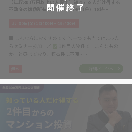
【年収800万円以上の方限定】知ってる人だけ得する
開催終了
不動産の複数所有メソッド 5/30（金）18時～
5月30日(金) 18時00分～19時00分
■ こんな方におすすめです ＼一つでも当てはまった
らセミナー参加！／
1件目の物件で「こんなもの
か」と感じており、収益性に不満……
無料
詳細ページへ