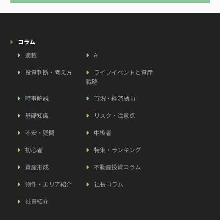
コラム
連載
AI
投資判断・考え方
ライフイベントと資産
戦略
時事解説
市況・経済動向
基礎知識
リスク・注意点
不安・疑問
中級者
初心者
特集・ランキング
資産形成
不動産投資コラム
物件・エリア紹介
社長コラム
社員紹介