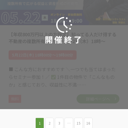
【年収800万円以上の方限定】知ってる人だけ得する
開催終了
不動産の複数所有メソッド 5/22（木）18時～
5月22日(木) 18時00分～19時00分
■ こんな方におすすめです ＼一つでも当てはまった
らセミナー参加！／
1件目の物件で「こんなもの
か」と感じており、収益性に不満……
無料
詳細ページへ
1
2
3
…
15
16