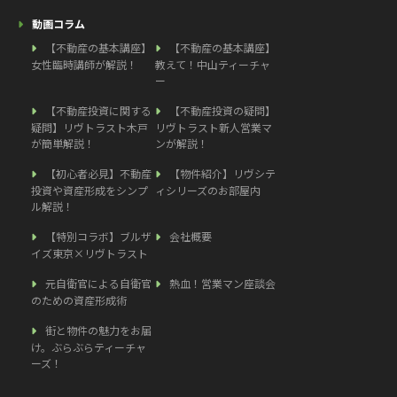
動画コラム
【不動産の基本講座】
【不動産の基本講座】
女性臨時講師が解説！
教えて！中山ティーチャ
ー
【不動産投資に関する
【不動産投資の疑問】
疑問】リヴトラスト木戸
リヴトラスト新人営業マ
が簡単解説！
ンが解説！
【初心者必見】不動産
【物件紹介】リヴシテ
投資や資産形成をシンプ
ィシリーズのお部屋内
ル解説！
【特別コラボ】ブルザ
会社概要
イズ東京×リヴトラスト
元自衛官による自衛官
熱血！営業マン座談会
のための資産形成術
街と物件の魅力をお届
け。ぶらぶらティーチャ
ーズ！