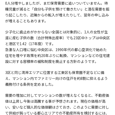
0人分増やしましたが、まだ保育需要に追いついていません。待
機児童が減ると「自分も子供を預けて働きたい」と潜在需要を掘
り起こしたり、近隣からの転入が増えたりして、翌年の申し込み
が増えることもあります。
少子化に歯止めがかからない全国とは対象的に、1人の女性が生
涯に産む子供の数（合計特殊出産率）でも23区中トップは中央区
と港区で1.42（17年度）です。
急激な人口増に悩む中央区は、1990年代の都心空洞化で始めた
住宅を増やす政策を約20年ぶりに転換、マンションなどの住宅建
設に対する容積率の緩和制度を廃止する方針のようです。
3区と同じ湾岸エリアに位置する江東区も保育園不足などに備
え、マンション内でファミリー向けの住戸を約8割に抑えるよう
義務付ける条例を定めました。
需要の増加に対してマンションの数が増えなくなると、不動産価
値は上昇し今後は高騰する事が予想されます。現在の価格が高
い、安いなど個人的な価値観はさておき、このように需要に対し
て供給が鈍っている都心エリアでの不動産所有を検討するには、