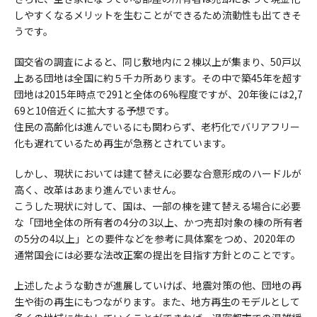
しやすくなるメリットを生むことができるため流動性も出てきそ
うです。
国交省の調査によると、同じ敷地内に２棟以上が集まり、50戸以
上ある団地は全国に約５千カ所あります。その中で築45年を超す
団地は2015年時点で291と全体の6%程度ですが、20年後には2,7
69と10倍近くに拡大する予想です。
住民の高齢化は進んでいるにも関わらず、老朽化でバリアフリー
化も遅れているため再生が急務とされています。
しかし、現状においては建て替えに必要な合意形成のハードルが
高く、改革はあまり進んでいません。
こうした現状に対して、国は、一部の棟を建て替える場合に必要
な「団地全体の所有者の4分の3以上、かつ売却対象の棟の所有者
の5分の4以上」との要件などを参考に具体案をつめ、2020年の
通常国会には必要な法改正案の提出を目指す方針とのことです。
上述したような動きが進展していけば、地震対策の他、団地の再
生や街の再生にもつながります。また、地方再生のモデルとして