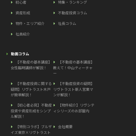
初心者
特集・ランキング
資産形成
不動産投資コラム
物件・エリア紹介
社長コラム
社員紹介
動画コラム
【不動産の基本講座】
【不動産の基本講座】
女性臨時講師が解説！
教えて！中山ティーチャ
ー
【不動産投資に関する
【不動産投資の疑問】
疑問】リヴトラスト木戸
リヴトラスト新人営業マ
が簡単解説！
ンが解説！
【初心者必見】不動産
【物件紹介】リヴシテ
投資や資産形成をシンプ
ィシリーズのお部屋内
ル解説！
【特別コラボ】ブルザ
会社概要
イズ東京×リヴトラスト